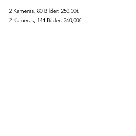
2 Kameras, 80 Bilder: 250,00€
2 Kameras, 144 Bilder: 360,00€
Alle Preise gelten zzgl. 19% USt.
3
Professionelle Retusche
Wichtig ist mir eine natürliche
Bildwirkung. Deshalb führe ich
selbst keine starken Retuschen
wie beispielsweise Bodyforming