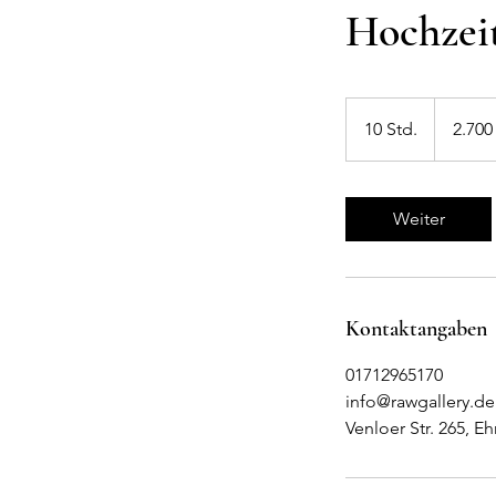
Hochzeit
2.700
Euro
10 Std.
1
2.700
0
S
t
Weiter
d
.
Kontaktangaben
01712965170
info@rawgallery.de
Venloer Str. 265, E