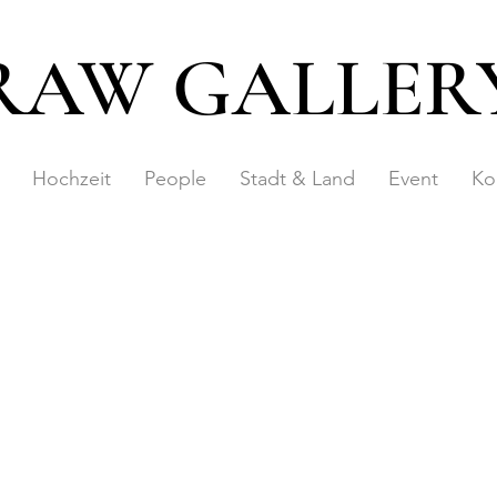
RAW GALLER
Hochzeit
People
Stadt & Land
Event
Ko